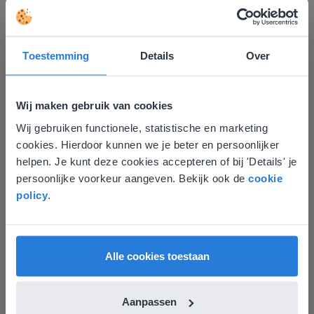
Toestemming
Details
Over
Ontdek meer
!
Wij maken gebruik van cookies
Groep 8, Blok 9, Week 3, Les 11
Wij gebruiken functionele, statistische en marketing
Deze website komt niet
cookies. Hierdoor kunnen we je beter en persoonlijker
overeen met je locatie
helpen. Je kunt deze cookies accepteren of bij 'Details' je
persoonlijke voorkeur aangeven. Bekijk ook de
cookie
Gezien je locatie, denken we dat je misschien
policy
.
liever naar de website voor English gaat. Hier
vind je regionale lescontent en prijzen.
English
Vlaanderen
Les
Alle cookies toestaan
Groep 8, Blok 9, Week 3,
Les 11
Aanpassen