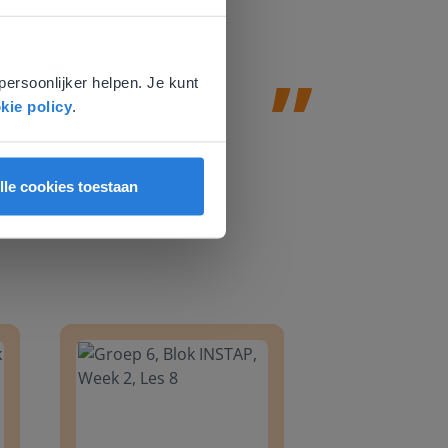
Leefschool H
e
voor
persoonlijker helpen. Je kunt
kie policy
.
lle cookies toestaan
8
Groep 6, Blok INSTAP, Week 2, Les 8