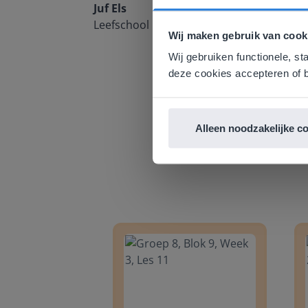
Deze w
Juf Els
Leefschool Het Droomschip
Gezien je
Wij maken gebruik van cook
English g
Wij gebruiken functionele, st
E
deze cookies accepteren of b
Alleen noodzakelijke c
Groep 8, Blok 9, Week 3, Les 11
Groep