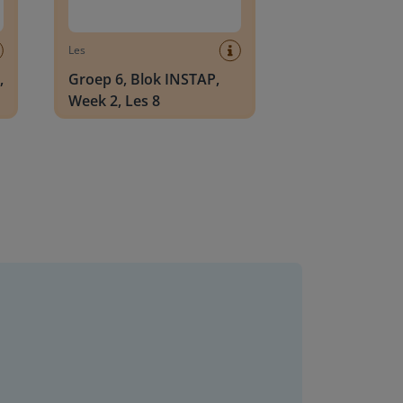
Les
,
Groep 6, Blok INSTAP,
Week 2, Les 8