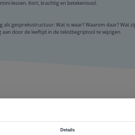
ini-lessen. Kort, krachtig en betekenisvol.
lag als gespreksstructuur: Wat is waar? Waarom daar? Wat z
 aan door de leeftijd in de tekstbegriptool te wijzigen.
ger én aantrekkelijker voor zowel de leerkracht als de lee
aandacht te geven. Zinloos tijdsverlies van o.a. verbeteren 
Details