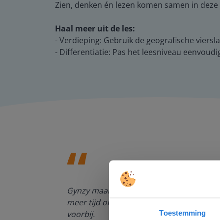
Zien, denken én lezen komen samen in deze m
Haal meer uit de les:
- Verdieping: Gebruik de geografische viers
- Differentiatie: Pas het leesniveau eenvoudig
enten kan
Gynzy maakt het lesgeven zoveel eenvoudi
meer tijd om echt elke leerling de nodige 
Toestemming
voorbij.