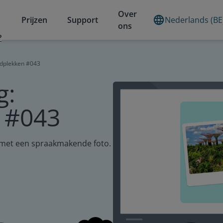
Over
Prijzen
Support
Nederlands (BE
ons
?
ldplekken #043
g:
 #043
 met een spraakmakende foto.