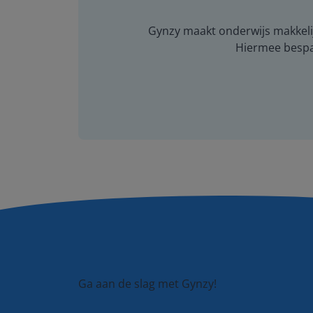
Gynzy maakt onderwijs makkelijk
Hiermee bespaar
Ga aan de slag met Gynzy!