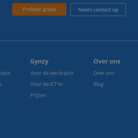
Probeer gratis
Neem contact op
Gynzy
Over ons
matie
Voor de leerkracht
Over ons
s
Voor de ICT'er
Blog
Prijzen