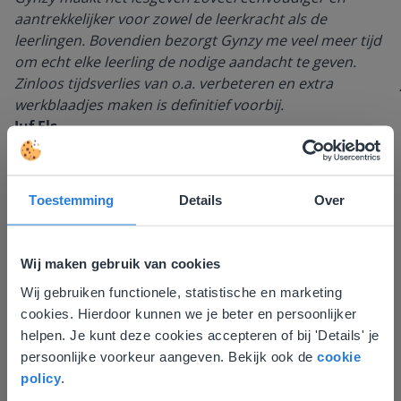
aantrekkelijker voor zowel de leerkracht als de
leerlingen. Bovendien bezorgt Gynzy me veel meer tijd
om echt elke leerling de nodige aandacht te geven.
Zinloos tijdsverlies van o.a. verbeteren en extra
werkblaadjes maken is definitief voorbij.
Juf Els
Leefschool Het Droomschip
Toestemming
Details
Over
Wij maken gebruik van cookies
Wij gebruiken functionele, statistische en marketing
Deze website komt niet
cookies. Hierdoor kunnen we je beter en persoonlijker
overeen met je locatie
helpen. Je kunt deze cookies accepteren of bij 'Details' je
persoonlijke voorkeur aangeven. Bekijk ook de
cookie
Gezien je locatie, denken we dat je misschien
Ontdek meer
!
policy
.
liever naar de website voor English gaat. Hier