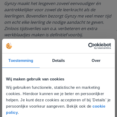
Gynzy maakt het lesgeven zoveel eenvoudiger én
aantrekkelijker voor zowel de leerkracht als de
leerlingen. Bovendien bezorgt Gynzy me veel meer tijd
om echt elke leerling de nodige aandacht te geven.
Zinloos tijdsverlies van o.a. verbeteren en extra
werkblaadjes maken is definitief voorbij.
Juf Els
Leefschool Het Droomschip
Toestemming
Details
Over
Wij maken gebruik van cookies
Wij gebruiken functionele, statistische en marketing
Deze website komt niet
cookies. Hierdoor kunnen we je beter en persoonlijker
overeen met je locatie
helpen. Je kunt deze cookies accepteren of bij 'Details' je
persoonlijke voorkeur aangeven. Bekijk ook de
cookie
Gezien je locatie, denken we dat je misschien
Ontdek meer
!
policy
.
liever naar de website voor English gaat. Hier