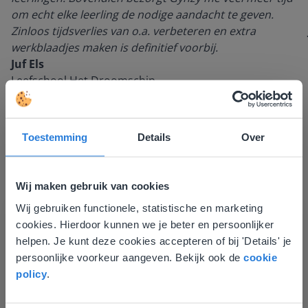
om echt elke leerling de nodige aandacht te geven.
Zinloos tijdsverlies van o.a. verbeteren en extra
werkblaadjes maken is definitief voorbij.
Juf Els
Leefschool Het Droomschip
Toestemming
Details
Over
Wij maken gebruik van cookies
Wij gebruiken functionele, statistische en marketing
Deze website komt niet
cookies. Hierdoor kunnen we je beter en persoonlijker
overeen met je locatie
helpen. Je kunt deze cookies accepteren of bij 'Details' je
Ontdek meer
!
persoonlijke voorkeur aangeven. Bekijk ook de
cookie
Gezien je locatie, denken we dat je misschien
policy
.
Groep 8, Blok 9, Week 3, Les 11
liever naar de website voor English gaat. Hier
vind je regionale lescontent en prijzen.