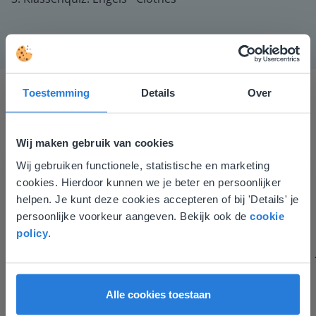
Toestemming
Details
Over
Wij maken gebruik van cookies
Wij gebruiken functionele, statistische en marketing
Deze website komt niet
cookies. Hierdoor kunnen we je beter en persoonlijker
Gynzy maakt het lesgeven zoveel eenvoudiger én
overeen met je locatie
helpen. Je kunt deze cookies accepteren of bij 'Details' je
aantrekkelijker voor zowel de leerkracht als de
persoonlijke voorkeur aangeven. Bekijk ook de
cookie
leerlingen. Bovendien bezorgt Gynzy me veel meer tijd
Gezien je locatie, denken we dat je misschien
policy
.
om echt elke leerling de nodige aandacht te geven.
liever naar de website voor English gaat. Hier
Zinloos tijdsverlies van o.a. verbeteren en extra
vind je regionale lescontent en prijzen.
werkblaadjes maken is definitief voorbij.
English
Vlaanderen
Juf Els
Alle cookies toestaan
Leefschool Het Droomschip