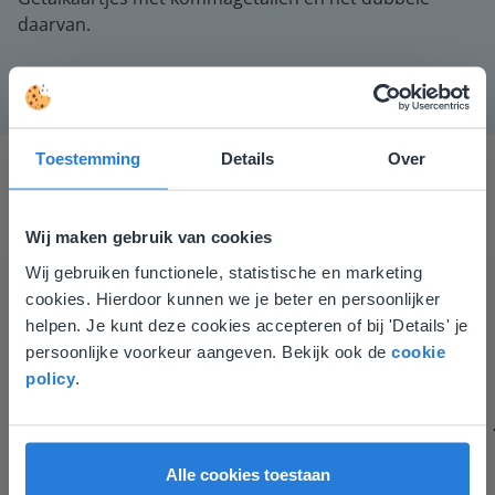
daarvan.
Toestemming
Details
Over
Wij maken gebruik van cookies
Wij gebruiken functionele, statistische en marketing
Deze website komt niet
cookies. Hierdoor kunnen we je beter en persoonlijker
Gynzy maakt het lesgeven zoveel eenvoudiger én
overeen met je locatie
helpen. Je kunt deze cookies accepteren of bij 'Details' je
aantrekkelijker voor zowel de leerkracht als de
persoonlijke voorkeur aangeven. Bekijk ook de
cookie
Gezien je locatie, denken we dat je misschien
leerlingen. Bovendien bezorgt Gynzy me veel meer tijd
policy
.
liever naar de website voor English gaat. Hier
om echt elke leerling de nodige aandacht te geven.
vind je regionale lescontent en prijzen.
Zinloos tijdsverlies van o.a. verbeteren en extra
werkblaadjes maken is definitief voorbij.
English
Vlaanderen
Juf Els
Alle cookies toestaan