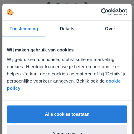
Toestemming
Details
Over
Ontdek meer
!
Wij maken gebruik van cookies
Groep 8, Blok 9, Week 3, Les 11
Wij gebruiken functionele, statistische en marketing
Deze website komt niet
cookies. Hierdoor kunnen we je beter en persoonlijker
overeen met je locatie
helpen. Je kunt deze cookies accepteren of bij 'Details' je
persoonlijke voorkeur aangeven. Bekijk ook de
cookie
Gezien je locatie, denken we dat je misschien
policy
.
liever naar de website voor English gaat. Hier
vind je regionale lescontent en prijzen.
English
Vlaanderen
Les
Alle cookies toestaan
Groep 8, Blok 9, Week 3,
Les 11
Aanpassen