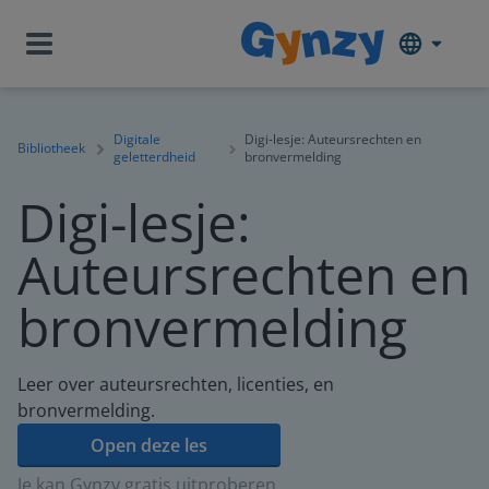
Digitale
Digi-lesje: Auteursrechten en
Bibliotheek
geletterdheid
bronvermelding
Digi-lesje:
Auteursrechten en
bronvermelding
Leer over auteursrechten, licenties, en
bronvermelding.
Open deze les
Je kan Gynzy gratis uitproberen.