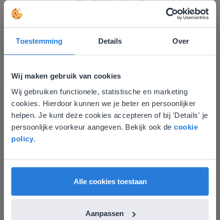
Toestemming
Details
Over
Ontdek meer
!
Wij maken gebruik van cookies
Groep 8, Blok 9, Week 3, Les 11
Wij gebruiken functionele, statistische en marketing
Deze website komt niet
cookies. Hierdoor kunnen we je beter en persoonlijker
overeen met je locatie
helpen. Je kunt deze cookies accepteren of bij 'Details' je
persoonlijke voorkeur aangeven. Bekijk ook de
cookie
Gezien je locatie, denken we dat je misschien
policy
.
liever naar de website voor English gaat. Hier
vind je regionale lescontent en prijzen.
English
Vlaanderen
Les
Alle cookies toestaan
Groep 8, Blok 9, Week 3,
Les 11
Aanpassen