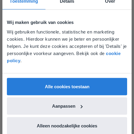
Toestemming
Details
Over
Groep 8, Blok 9, Week 3, Les 11
Wij maken gebruik van cookies
Wij gebruiken functionele, statistische en marketing
Deze website komt niet
cookies. Hierdoor kunnen we je beter en persoonlijker
overeen met je locatie
helpen. Je kunt deze cookies accepteren of bij 'Details' je
persoonlijke voorkeur aangeven. Bekijk ook de
cookie
Gezien je locatie, denken we dat je misschien
Les
policy
.
liever naar de website voor English gaat. Hier
Groep 8, Blok 9, Week 3,
vind je regionale lescontent en prijzen.
Les 11
English
Vlaanderen
Alle cookies toestaan
Groep 8, Blok 10, Week 2, Les 6
Aanpassen
Alleen noodzakelijke cookies