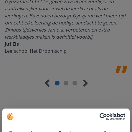
Gynzy maakt het lesgeven zoveel eenvoudiger én
aantrekkelijker voor zowel de leerkracht als de
leerlingen. Bovendien bezorgt Gynzy me veel meer tijd
om echt elke leerling de nodige aandacht te geven.
Zinloos tijdsverlies van o.a. verbeteren en extra
werkblaadjes maken is definitief voorbij.
Juf Els
Leefschool Het Droomschip
Ontdek meer
!