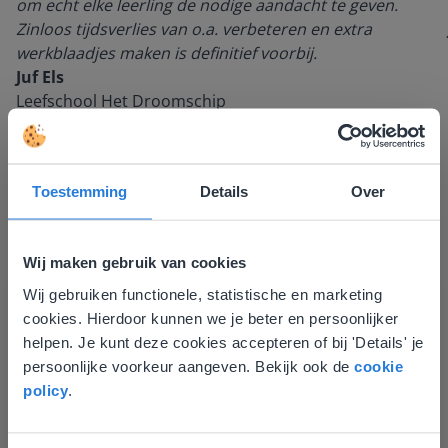
om echt elke leerling de nodige aandacht te geven.
Zinloos tijdsverlies van o.a. verbeteren en extra
werkblaadjes maken is definitief voorbij.
Juf Els
Leefschool Het Droomschip
Toestemming
Details
Over
Wij maken gebruik van cookies
Wij gebruiken functionele, statistische en marketing
Deze website komt niet
cookies. Hierdoor kunnen we je beter en persoonlijker
overeen met je locatie
helpen. Je kunt deze cookies accepteren of bij 'Details' je
Ontdek meer
!
persoonlijke voorkeur aangeven. Bekijk ook de
cookie
Gezien je locatie, denken we dat je misschien
Groep 8, Blok 9, Week 3, Les 11
policy
.
liever naar de website voor English gaat. Hier
vind je regionale lescontent en prijzen.