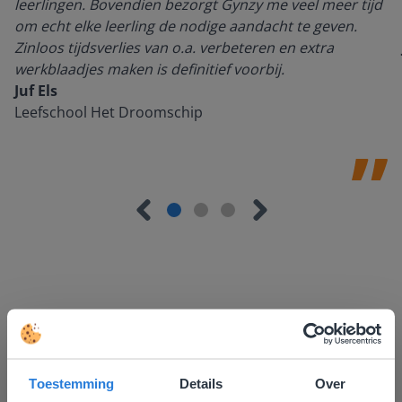
leerlingen. Bovendien bezorgt Gynzy me veel meer tijd
om echt elke leerling de nodige aandacht te geven.
Zinloos tijdsverlies van o.a. verbeteren en extra
werkblaadjes maken is definitief voorbij.
Juf Els
Leefschool Het Droomschip
Ontdek meer
!
Groep 8, Blok 9, Week 3, Les 11
Toestemming
Details
Over