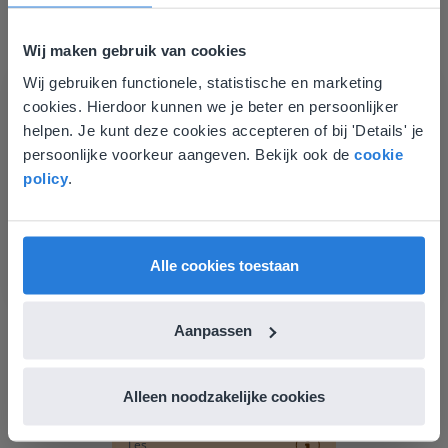
Wij maken gebruik van cookies
Wij gebruiken functionele, statistische en marketing
Deze website komt niet
cookies. Hierdoor kunnen we je beter en persoonlijker
overeen met je locatie
helpen. Je kunt deze cookies accepteren of bij 'Details' je
Les
persoonlijke voorkeur aangeven. Bekijk ook de
cookie
Gezien je locatie, denken we dat je misschien
policy
.
Groep 8, Blok 9, Week 3,
liever naar de website voor English gaat. Hier
Les 11
vind je regionale lescontent en prijzen.
English
Vlaanderen
Groep 8, Blok 10, Week 2, Les 6
Alle cookies toestaan
Aanpassen
Alleen noodzakelijke cookies
Les