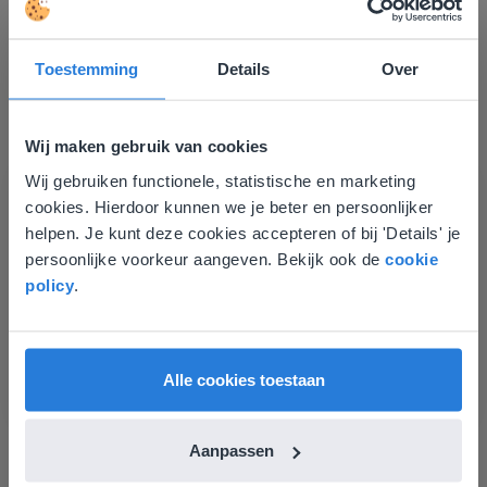
Toestemming
Details
Over
Ontdek meer
!
Groep 8, Blok 9, Week 3, Les 11
Wij maken gebruik van cookies
Wij gebruiken functionele, statistische en marketing
Deze website komt niet
cookies. Hierdoor kunnen we je beter en persoonlijker
overeen met je locatie
helpen. Je kunt deze cookies accepteren of bij 'Details' je
persoonlijke voorkeur aangeven. Bekijk ook de
cookie
Gezien je locatie, denken we dat je misschien
policy
.
liever naar de website voor English gaat. Hier
vind je regionale lescontent en prijzen.
Les
English
Vlaanderen
Groep 8, Blok 9, Week 3,
Alle cookies toestaan
Les 11
Aanpassen
Groep 8, Blok 10, Week 2, Les 6