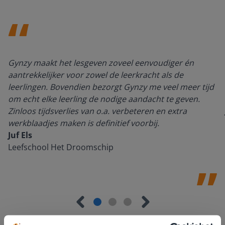
Gynzy maakt het lesgeven zoveel eenvoudiger én
aantrekkelijker voor zowel de leerkracht als de
leerlingen. Bovendien bezorgt Gynzy me veel meer tijd
om echt elke leerling de nodige aandacht te geven.
Zinloos tijdsverlies van o.a. verbeteren en extra
werkblaadjes maken is definitief voorbij.
Juf Els
Leefschool Het Droomschip