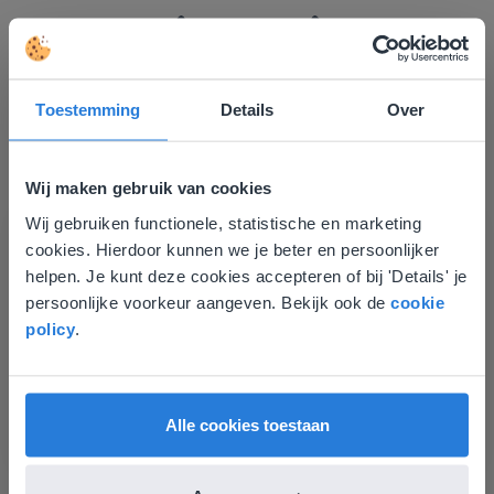
Toestemming
Details
Over
Ontdek meer
!
Wij maken gebruik van cookies
Groep 8, Blok 9, Week 3, Les 11
Wij gebruiken functionele, statistische en marketing
Deze website komt niet
cookies. Hierdoor kunnen we je beter en persoonlijker
overeen met je locatie
helpen. Je kunt deze cookies accepteren of bij 'Details' je
persoonlijke voorkeur aangeven. Bekijk ook de
cookie
Gezien je locatie, denken we dat je misschien
policy
.
liever naar de website voor English gaat. Hier
vind je regionale lescontent en prijzen.
English
Vlaanderen
Alle cookies toestaan
Les
Groep 8, Blok 9, Week 3,
Les 11