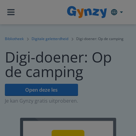
Bibliotheek
Digitale geletterdheid
Digi-doener: Op de camping
Digi-doener: Op
de camping
Open deze les
Je kan Gynzy gratis uitproberen.