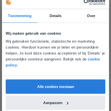
Toestemming
Details
Over
Ontdek meer
!
Groep 8, Blok 9, Week 3, Les 11
Wij maken gebruik van cookies
Wij gebruiken functionele, statistische en marketing
Deze website komt niet
cookies. Hierdoor kunnen we je beter en persoonlijker
overeen met je locatie
helpen. Je kunt deze cookies accepteren of bij 'Details' je
persoonlijke voorkeur aangeven. Bekijk ook de
cookie
Gezien je locatie, denken we dat je misschien
policy
.
liever naar de website voor English gaat. Hier
vind je regionale lescontent en prijzen.
Les
English
Vlaanderen
Groep 8, Blok 9, Week 3,
Alle cookies toestaan
Les 11
Aanpassen
Groep 8, Blok 10, Week 2, Les 6