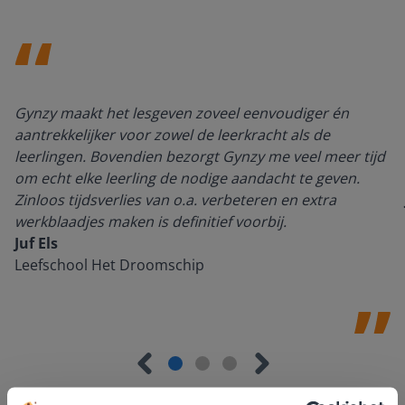
Gynzy maakt het lesgeven zoveel eenvoudiger én
aantrekkelijker voor zowel de leerkracht als de
leerlingen. Bovendien bezorgt Gynzy me veel meer tijd
om echt elke leerling de nodige aandacht te geven.
Zinloos tijdsverlies van o.a. verbeteren en extra
werkblaadjes maken is definitief voorbij.
Juf Els
Leefschool Het Droomschip