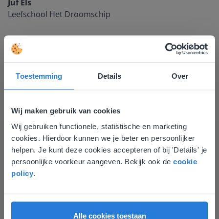
Juf Els
Leefschool Het Droomschip
Toestemming
Details
Over
Wij maken gebruik van cookies
Wij gebruiken functionele, statistische en marketing
Deze website komt niet
Ontdek meer
!
cookies. Hierdoor kunnen we je beter en persoonlijker
overeen met je locatie
helpen. Je kunt deze cookies accepteren of bij 'Details' je
Groep 8, Blok 9, Week 3, Les 11
persoonlijke voorkeur aangeven. Bekijk ook de
cookie
Gezien je locatie, denken we dat je misschien
policy
.
liever naar de website voor English gaat. Hier
vind je regionale lescontent en prijzen.
English
Vlaanderen
Alle cookies toestaan