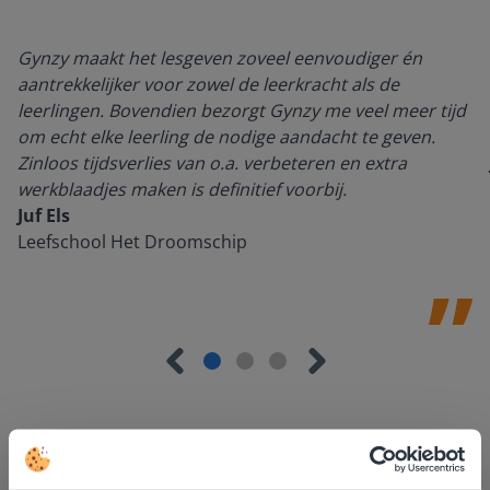
Gynzy maakt het lesgeven zoveel eenvoudiger én
aantrekkelijker voor zowel de leerkracht als de
leerlingen. Bovendien bezorgt Gynzy me veel meer tijd
om echt elke leerling de nodige aandacht te geven.
Zinloos tijdsverlies van o.a. verbeteren en extra
werkblaadjes maken is definitief voorbij.
Juf Els
Leefschool Het Droomschip