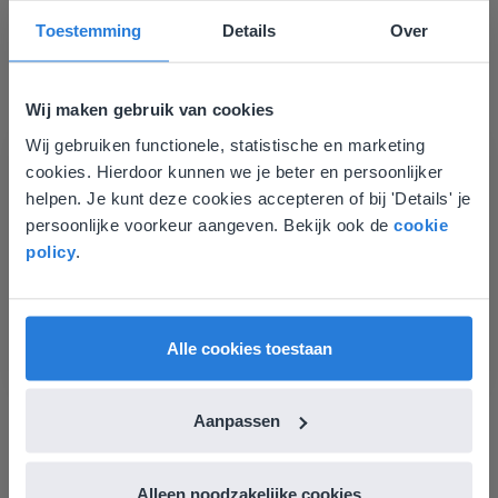
Ontdek meer
!
Toestemming
Details
Over
Groep 8, Blok 9, Week 3, Les 11
Wij maken gebruik van cookies
Wij gebruiken functionele, statistische en marketing
Deze website komt niet
cookies. Hierdoor kunnen we je beter en persoonlijker
overeen met je locatie
helpen. Je kunt deze cookies accepteren of bij 'Details' je
persoonlijke voorkeur aangeven. Bekijk ook de
cookie
Gezien je locatie, denken we dat je misschien
policy
.
liever naar de website voor English gaat. Hier
Les
vind je regionale lescontent en prijzen.
Groep 8, Blok 9, Week 3,
English
Vlaanderen
Les 11
Alle cookies toestaan
Groep 8, Blok 10, Week 2, Les 6
Aanpassen
Alleen noodzakelijke cookies