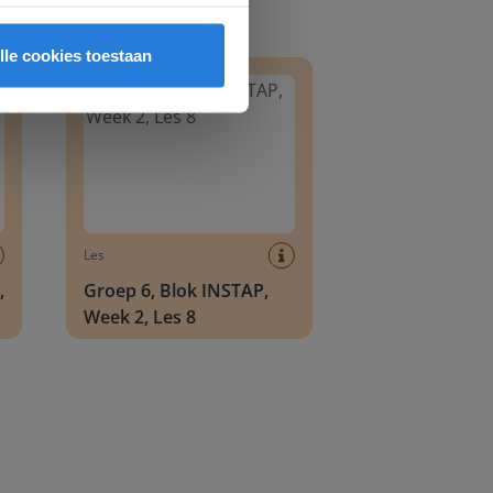
8
Groep 6, Blok INSTAP, Week 2, Les 8
lle cookies toestaan
Les
,
Groep 6, Blok INSTAP,
Week 2, Les 8