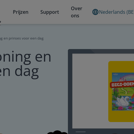
Over
Prijzen
Support
Nederlands (BE
ons
?
ng en prinses voor een dag
oning en
en dag