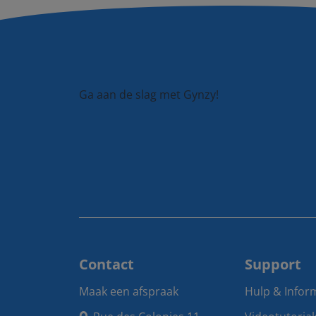
Ga aan de slag met Gynzy!
Contact
Support
Maak een afspraak
Hulp & Infor