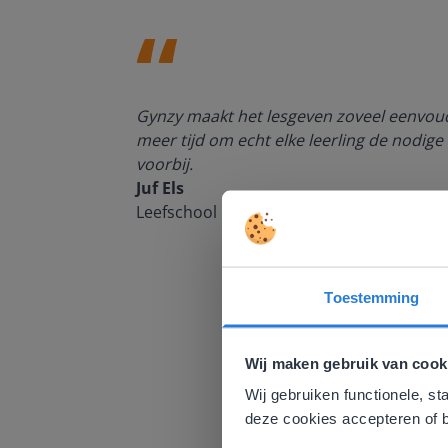
enten kan
Gynzy maakt het lesgeven zoveel eenvoudi
meer tijd om echt elke leerling de nodige 
voorbij.
Juf Els
Leefschool Het Droomschip
Toestemming
Deze w
Gezien je
Wij maken gebruik van cook
English g
Wij gebruiken functionele, st
E
deze cookies accepteren of b