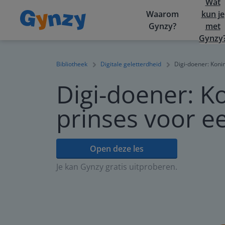
Wat
Waarom
kun je
Gynzy?
met
Gynzy
Bibliotheek
Digitale geletterdheid
Digi-doener: Koni
Digi-doener: K
prinses voor e
Open deze les
Je kan Gynzy gratis uitproberen.