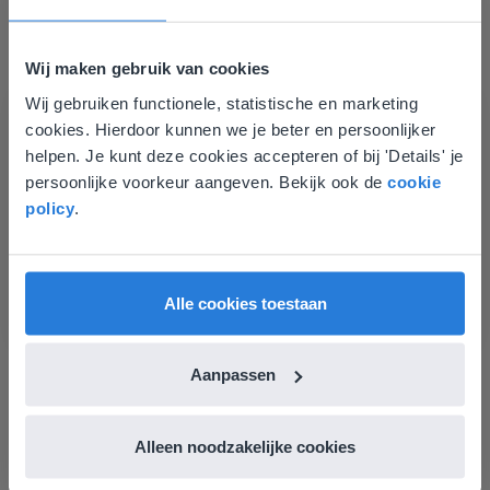
Wij maken gebruik van cookies
Wij gebruiken functionele, statistische en marketing
Deze website komt niet
cookies. Hierdoor kunnen we je beter en persoonlijker
overeen met je locatie
helpen. Je kunt deze cookies accepteren of bij 'Details' je
persoonlijke voorkeur aangeven. Bekijk ook de
cookie
Gezien je locatie, denken we dat je misschien
Les
policy
.
liever naar de website voor English gaat. Hier
Groep 8, Blok 9, Week 3,
vind je regionale lescontent en prijzen.
Les 11
English
Vlaanderen
Alle cookies toestaan
Groep 8, Blok 10, Week 2, Les 6
Aanpassen
Alleen noodzakelijke cookies