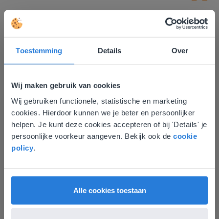
Toestemming
Details
Over
Ontdek meer
!
Wij maken gebruik van cookies
Wij gebruiken functionele, statistische en marketing
Groep 8, Blok 9, Week 3, Les 11
Deze website komt niet
cookies. Hierdoor kunnen we je beter en persoonlijker
overeen met je locatie
helpen. Je kunt deze cookies accepteren of bij 'Details' je
persoonlijke voorkeur aangeven. Bekijk ook de
cookie
Gezien je locatie, denken we dat je misschien
policy
.
liever naar de website voor English gaat. Hier
vind je regionale lescontent en prijzen.
English
Vlaanderen
Alle cookies toestaan
Les
Groep 8, Blok 9, Week 3,