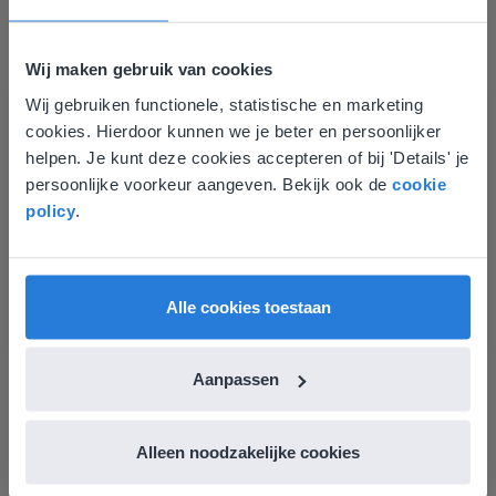
Wij maken gebruik van cookies
Wij gebruiken functionele, statistische en marketing
Deze website komt niet
cookies. Hierdoor kunnen we je beter en persoonlijker
overeen met je locatie
helpen. Je kunt deze cookies accepteren of bij 'Details' je
persoonlijke voorkeur aangeven. Bekijk ook de
cookie
Gezien je locatie, denken we dat je misschien
Les
policy
.
liever naar de website voor English gaat. Hier
Groep 8, Blok 9, Week 3,
vind je regionale lescontent en prijzen.
Les 11
English
Vlaanderen
Alle cookies toestaan
Groep 8, Blok 10, Week 2, Les 6
Aanpassen
Alleen noodzakelijke cookies