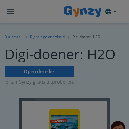
Bibliotheek
Digitale geletterdheid
Digi-doener: H2O
Digi-doener: H2O
Open deze les
Je kan Gynzy gratis uitproberen.