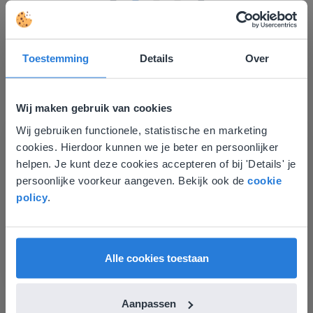
Toestemming
Details
Over
Ontdek meer
!
Wij maken gebruik van cookies
Groep 8, Blok 9, Week 3, Les 11
Wij gebruiken functionele, statistische en marketing
Deze website komt niet
cookies. Hierdoor kunnen we je beter en persoonlijker
overeen met je locatie
helpen. Je kunt deze cookies accepteren of bij 'Details' je
persoonlijke voorkeur aangeven. Bekijk ook de
cookie
Gezien je locatie, denken we dat je misschien
policy
.
liever naar de website voor English gaat. Hier
vind je regionale lescontent en prijzen.
English
Vlaanderen
Les
Alle cookies toestaan
Groep 8, Blok 9, Week 3,
Les 11
Aanpassen