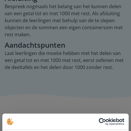
Bespreek nogmaals het belang van het kunnen delen
van een getal tot en met 1000 met rest. Als afsluiting
kunnen de leerlingen met behulp van de te slepen
objecten en de sommen een eigen containersom met
rest maken.
Aandachtspunten
Laat leerlingen die moeite hebben met het delen van
een getal tot en met 1000 met rest, eerst oefenen met
de deeltafels en het delen door 1000 zonder rest.