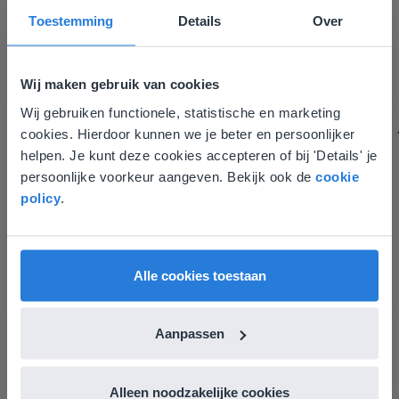
Toestemming
Details
Over
Gynzy maakt het lesgeven zoveel eenvoudiger én
aantrekkelijker voor zowel de leerkracht als de
leerlingen. Bovendien bezorgt Gynzy me veel meer tijd
Wij maken gebruik van cookies
om echt elke leerling de nodige aandacht te geven.
Wij gebruiken functionele, statistische en marketing
Deze website komt niet
Zinloos tijdsverlies van o.a. verbeteren en extra
cookies. Hierdoor kunnen we je beter en persoonlijker
werkblaadjes maken is definitief voorbij.
overeen met je locatie
helpen. Je kunt deze cookies accepteren of bij 'Details' je
Juf Els
persoonlijke voorkeur aangeven. Bekijk ook de
cookie
Gezien je locatie, denken we dat je misschien
Leefschool Het Droomschip
policy
.
liever naar de website voor English gaat. Hier
vind je regionale lescontent en prijzen.
English
Vlaanderen
Alle cookies toestaan
Aanpassen
Alleen noodzakelijke cookies