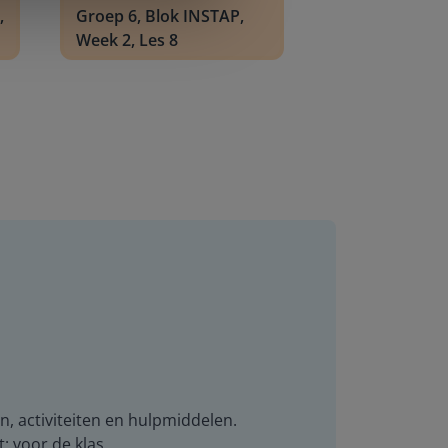
,
Groep 6, Blok INSTAP,
Week 2, Les 8
n, activiteiten en hulpmiddelen.
t: voor de klas.