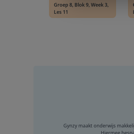
Groep 8, Blok 9, Week 3,
Les 11
Gynzy maakt onderwijs makkelijk
Hiermee bespaar