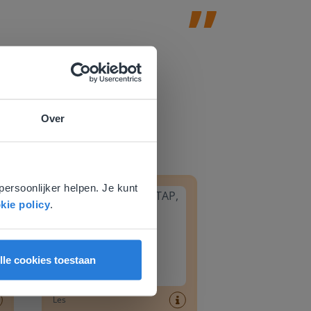
Over
e
voor
8
Groep 6, Blok INSTAP, Week 2, Les 8
persoonlijker helpen. Je kunt
kie policy
.
lle cookies toestaan
Les