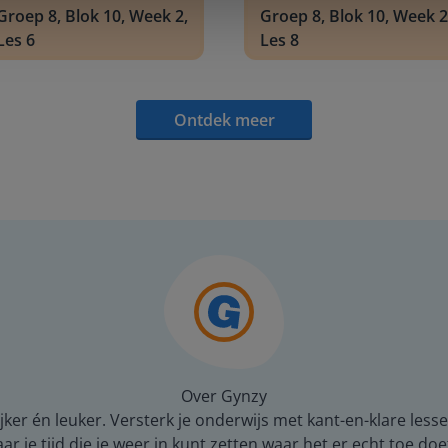
Groep 8, Blok 10, Week 2,
Groep 8, Blok 10, Week 2
Les 6
Les 8
Ontdek meer
Over Gynzy
er én leuker. Versterk je onderwijs met kant-en-klare lesse
 je tijd die je weer in kunt zetten waar het er echt toe doe