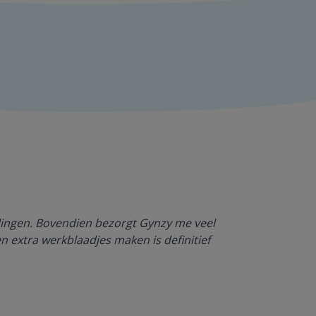
Dankzij Gynzy 
rlingen. Bovendien bezorgt Gynzy me veel
werktempo aa
en extra werkblaadjes maken is definitief
Juf Paulien
Leefschool H