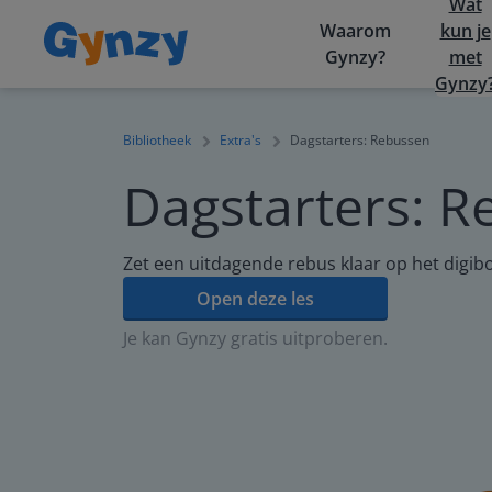
Wat
Waarom
kun je
Gynzy?
met
Gynzy
Bibliotheek
Extra's
Dagstarters: Rebussen
Dagstarters: R
Zet een uitdagende rebus klaar op het digib
Open deze les
Je kan Gynzy gratis uitproberen.