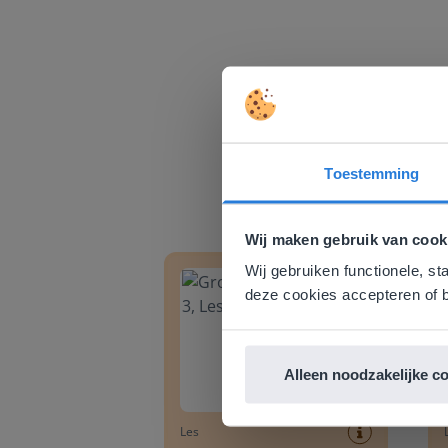
Toestemming
Deze w
Gezien je
Wij maken gebruik van cook
Groep 8, Blok 9, Week 3, Les 11
Groep
English g
Wij gebruiken functionele, st
E
deze cookies accepteren of b
Alleen noodzakelijke c
Les