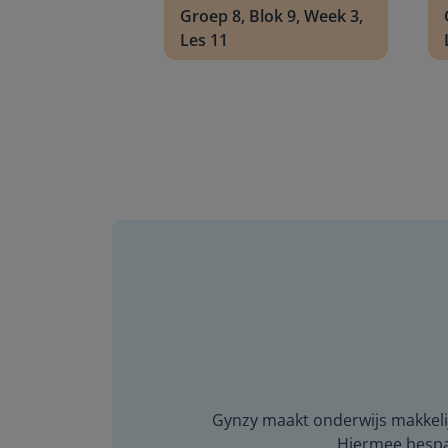
Groep 8, Blok 9, Week 3,
Les 11
Gynzy maakt onderwijs makkelijk
Hiermee bespaar