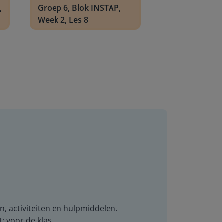
,
Groep 6, Blok INSTAP,
Week 2, Les 8
n, activiteiten en hulpmiddelen.
t: voor de klas.