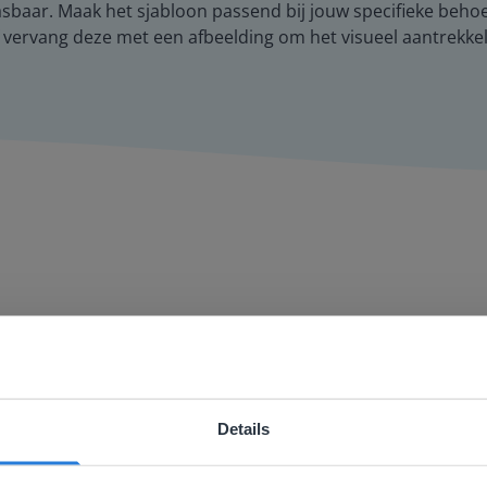
pasbaar. Maak het sjabloon passend bij jouw specifieke beho
 vervang deze met een afbeelding om het visueel aantrekkel
ger én aantrekkelijker voor zowel de leerkracht als de lee
aandacht te geven. Zinloos tijdsverlies van o.a. verbeteren 
Details
ebsite komt niet overeen met je locati