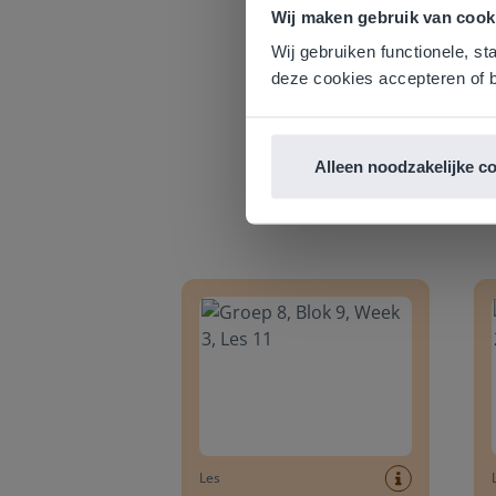
Gezien je
Wij maken gebruik van cook
English g
Wij gebruiken functionele, st
E
deze cookies accepteren of b
Alleen noodzakelijke c
Groep 8, Blok 9, Week 3, Les 11
Groep
Les