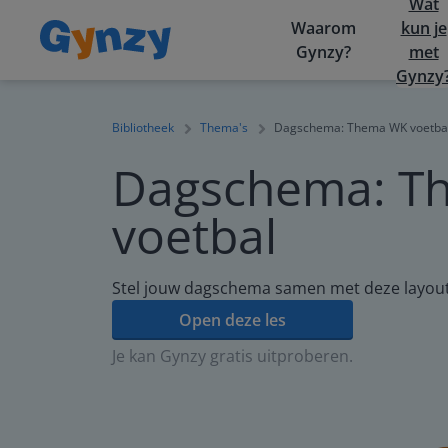
Wat
Waarom
kun je
Gynzy?
met
Gynzy
Bibliotheek
Thema's
Dagschema: Thema WK voetba
Dagschema: T
voetbal
Stel jouw dagschema samen met deze layout
Open deze les
Je kan Gynzy gratis uitproberen.