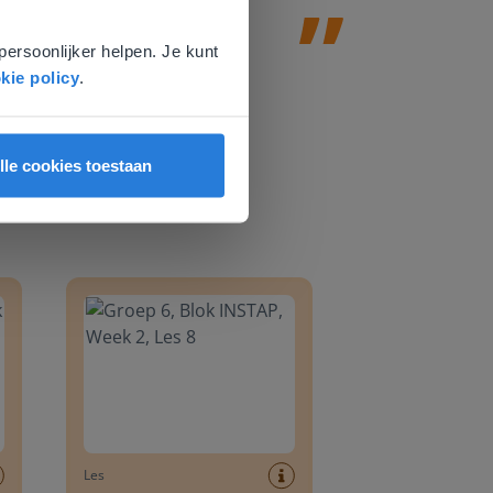
voor
persoonlijker helpen. Je kunt
kie policy
.
lle cookies toestaan
8
Groep 6, Blok INSTAP, Week 2, Les 8
Les