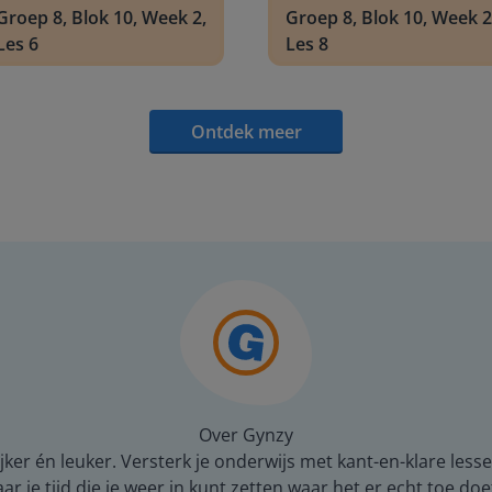
Groep 8, Blok 10, Week 2,
Groep 8, Blok 10, Week 2
Les 6
Les 8
Ontdek meer
Over Gynzy
er én leuker. Versterk je onderwijs met kant-en-klare lesse
 je tijd die je weer in kunt zetten waar het er echt toe doe