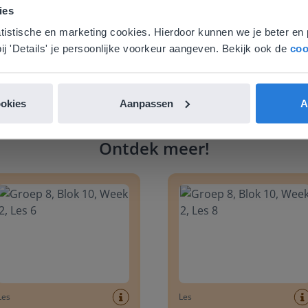
 locatie, denken we dat je misschien liever naar de website 
ies
aat. Hier vind je regionale lescontent en prijzen.
atistische en marketing cookies. Hierdoor kunnen we je beter en 
nglish
Vlaanderen
ij 'Details' je persoonlijke voorkeur aangeven. Bekijk ook de
coo
ookies
Aanpassen
A
Ontdek meer
!
 8, Blok 10, Week 2, Les 6
Groep 8, Blok 10, Week 2, Les 
Les
Les