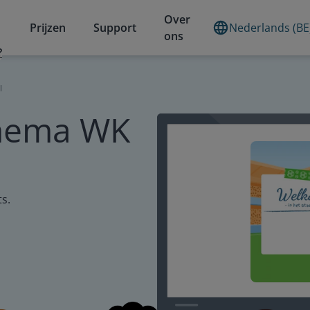
Over
Prijzen
Support
Nederlands (BE
ons
?
l
hema WK
s.