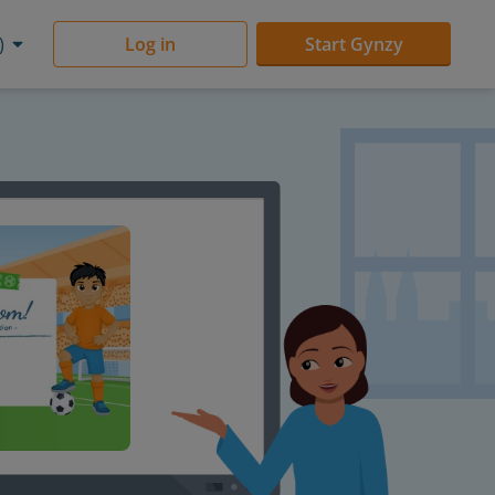
)
Log in
Start Gynzy