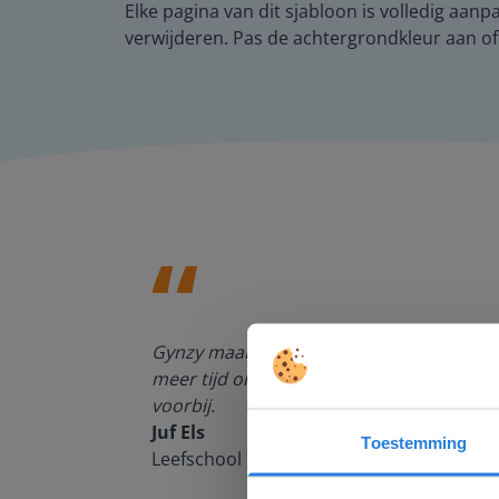
Elke pagina van dit sjabloon is volledig aan
verwijderen. Pas de achtergrondkleur aan of
enten kan
Gynzy maakt het lesgeven zoveel eenvoudi
meer tijd om echt elke leerling de nodige 
voorbij.
Juf Els
Toestemming
Leefschool Het Droomschip
Deze w