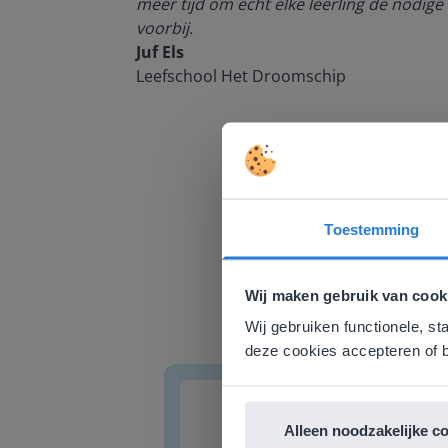
meer tijd om echt elke leerling de nodige 
voorbij.
Juf Els
Leefschool Het Droomschip
Toestemming
Deze w
Gezien je
Wij maken gebruik van cook
English g
Wij gebruiken functionele, st
E
deze cookies accepteren of b
Woordzoeker
Lette
Alleen noodzakelijke c