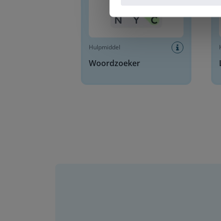
Hulpmiddel
Woordzoeker