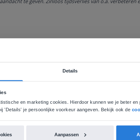
aandacht te geven. Zinloos tijdsverlies van o.a. verbeteren 
Details
ebsite komt niet overeen met je locati
 locatie, denken we dat je misschien liever naar de website 
ies
aat. Hier vind je regionale lescontent en prijzen.
Ontdek meer
!
atistische en marketing cookies. Hierdoor kunnen we je beter en 
nglish
Vlaanderen
ij 'Details' je persoonlijke voorkeur aangeven. Bekijk ook de
coo
rbingo
Draaikaarten
ookies
Aanpassen
A