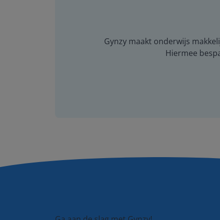
Gynzy maakt onderwijs makkelijk
Hiermee bespaar
Ga aan de slag met Gynzy!