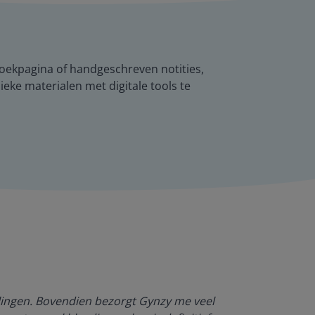
oekpagina of handgeschreven notities,
ieke materialen met digitale tools te
Dankzij Gynzy 
rlingen. Bovendien bezorgt Gynzy me veel
werktempo aa