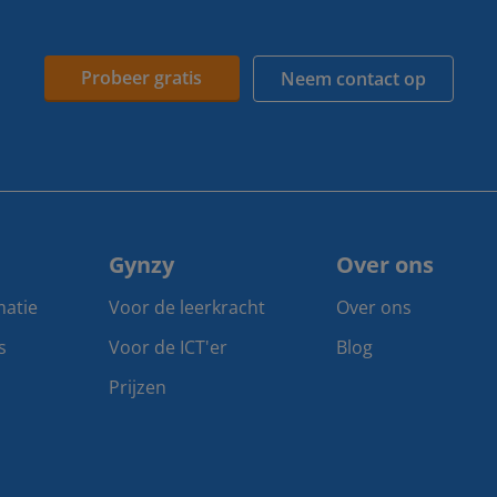
Probeer gratis
Neem contact op
Gynzy
Over ons
matie
Voor de leerkracht
Over ons
s
Voor de ICT'er
Blog
Prijzen