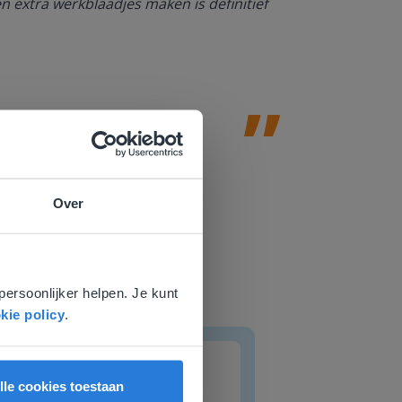
en extra werkblaadjes maken is definitief
Juf Paulien
Leefschool H
Over
e
voor
persoonlijker helpen. Je kunt
kie policy
.
Dagplanning
lle cookies toestaan