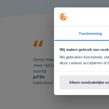
Toestemming
Deze w
Gezien je
Wij maken gebruik van cook
English g
Wij gebruiken functionele, st
enten kan
Gynzy maakt het lesgeven zoveel eenvoudi
E
deze cookies accepteren of b
meer tijd om echt elke leerling de nodige 
voorbij.
Juf Els
Leefschool Het Droomschip
Alleen noodzakelijke c