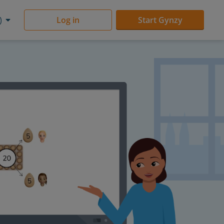
)
Log in
Start Gynzy