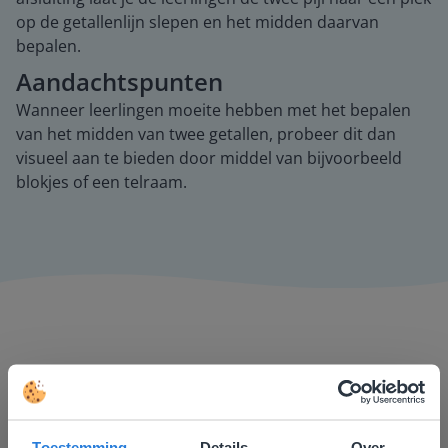
op de getallenlijn slepen en het midden daarvan
bepalen.
Aandachtspunten
Wanneer leerlingen moeite hebben met het bepalen
van het midden van twee getallen, probeer dit dan
visueel aan te bieden door middel van bijvoorbeeld
blokjes of een telraam.
Gynzy maakt het lesgeven zoveel eenvoudiger én
Toestemming
Details
Over