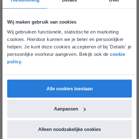
aantrekkelijker voor zowel de leerkracht als de
leerlingen. Bovendien bezorgt Gynzy me veel meer tijd
om echt elke leerling de nodige aandacht te geven.
Wij maken gebruik van cookies
Zinloos tijdsverlies van o.a. verbeteren en extra
Wij gebruiken functionele, statistische en marketing
Deze website komt niet
werkblaadjes maken is definitief voorbij.
cookies. Hierdoor kunnen we je beter en persoonlijker
Juf Els
overeen met je locatie
helpen. Je kunt deze cookies accepteren of bij 'Details' je
Leefschool Het Droomschip
persoonlijke voorkeur aangeven. Bekijk ook de
cookie
Gezien je locatie, denken we dat je misschien
policy
.
liever naar de website voor English gaat. Hier
vind je regionale lescontent en prijzen.
English
Vlaanderen
Alle cookies toestaan
Aanpassen
Ontdek meer
!
Alleen noodzakelijke cookies