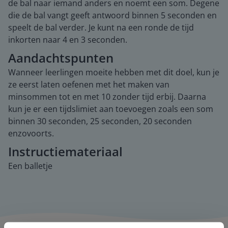
de bal naar iemand anders en noemt een som. Degene
die de bal vangt geeft antwoord binnen 5 seconden en
speelt de bal verder. Je kunt na een ronde de tijd
inkorten naar 4 en 3 seconden.
Aandachtspunten
Wanneer leerlingen moeite hebben met dit doel, kun je
ze eerst laten oefenen met het maken van
minsommen tot en met 10 zonder tijd erbij. Daarna
kun je er een tijdslimiet aan toevoegen zoals een som
binnen 30 seconden, 25 seconden, 20 seconden
enzovoorts.
Instructiemateriaal
Een balletje