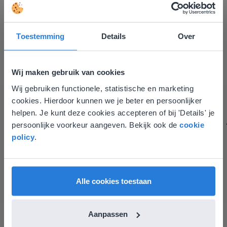
Toestemming
Details
Over
Gynzy maakt het lesgeven zoveel eenvoudiger én
Wij maken gebruik van cookies
aantrekkelijker voor zowel de leerkracht als de
Wij gebruiken functionele, statistische en marketing
Deze website komt niet
leerlingen. Bovendien bezorgt Gynzy me veel meer tijd
cookies. Hierdoor kunnen we je beter en persoonlijker
om echt elke leerling de nodige aandacht te geven.
overeen met je locatie
helpen. Je kunt deze cookies accepteren of bij 'Details' je
Zinloos tijdsverlies van o.a. verbeteren en extra
persoonlijke voorkeur aangeven. Bekijk ook de
cookie
Gezien je locatie, denken we dat je misschien
werkblaadjes maken is definitief voorbij.
policy
.
liever naar de website voor English gaat. Hier
Juf Els
vind je regionale lescontent en prijzen.
Leefschool Het Droomschip
English
Vlaanderen
Alle cookies toestaan
Aanpassen