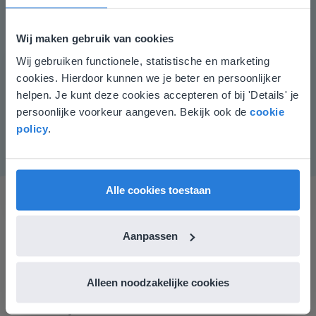
kunnen gebruikmaken van MAB-materiaal. Laat hen
eerst een groepje van tien blokjes neerleggen. Haal
Wij maken gebruik van cookies
een aantal blokjes weg en vraag hoeveel blokjes er nog
liggen.
Wij gebruiken functionele, statistische en marketing
Deze website komt niet
cookies. Hierdoor kunnen we je beter en persoonlijker
Instructiemateriaal
overeen met je locatie
helpen. Je kunt deze cookies accepteren of bij 'Details' je
Puntenslijpers, boeken, pennen en potloden.
persoonlijke voorkeur aangeven. Bekijk ook de
cookie
Gezien je locatie, denken we dat je misschien
policy
.
liever naar de website voor English gaat. Hier
vind je regionale lescontent en prijzen.
English
Vlaanderen
Alle cookies toestaan
Aanpassen
Alleen noodzakelijke cookies
Gynzy maakt het lesgeven zoveel eenvoudiger én
aantrekkelijker voor zowel de leerkracht als de