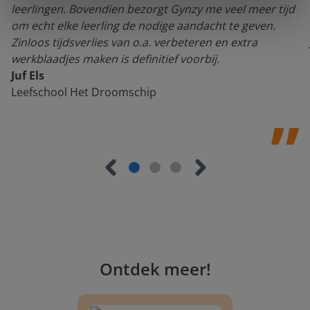
leerlingen. Bovendien bezorgt Gynzy me veel meer tijd
om echt elke leerling de nodige aandacht te geven.
Zinloos tijdsverlies van o.a. verbeteren en extra
werkblaadjes maken is definitief voorbij.
Juf Els
Leefschool Het Droomschip
Ontdek meer
!
Groep 8, Blok 9, Week 3, Les 11