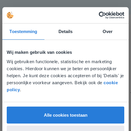
Toestemming
Details
Over
Wij maken gebruik van cookies
Wij gebruiken functionele, statistische en marketing
Gynzy maakt het lesgeven zoveel eenvoudiger én
Deze website komt niet
cookies. Hierdoor kunnen we je beter en persoonlijker
aantrekkelijker voor zowel de leerkracht als de
overeen met je locatie
helpen. Je kunt deze cookies accepteren of bij 'Details' je
leerlingen. Bovendien bezorgt Gynzy me veel meer tijd
persoonlijke voorkeur aangeven. Bekijk ook de
cookie
om echt elke leerling de nodige aandacht te geven.
Gezien je locatie, denken we dat je misschien
policy
.
Zinloos tijdsverlies van o.a. verbeteren en extra
liever naar de website voor English gaat. Hier
werkblaadjes maken is definitief voorbij.
vind je regionale lescontent en prijzen.
Juf Els
English
Vlaanderen
Leefschool Het Droomschip
Alle cookies toestaan