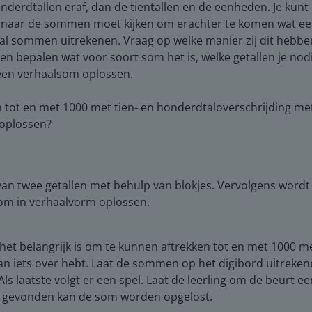
 honderdtallen eraf, dan de tientallen en de eenheden. Je kun
ed naar de sommen moet kijken om erachter te komen wat een
tal sommen uitrekenen. Vraag op welke manier zij dit hebben 
ngen bepalen wat voor soort som het is, welke getallen je 
f een verhaalsom oplossen.
n tot en met 1000 met tien- en honderdtaloverschrijding me
t oplossen?
van twee getallen met behulp van blokjes. Vervolgens word
som in verhaalvorm oplossen.
het belangrijk is om te kunnen aftrekken tot en met 1000 me
n iets over hebt. Laat de sommen op het digibord uitrekene
s laatste volgt er een spel. Laat de leerling om de beurt 
ijn gevonden kan de som worden opgelost.