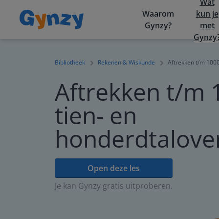
Wat
Waarom
kun je
Gynzy?
met
Gynzy
Bibliotheek
Rekenen & Wiskunde
Aftrekken t/m 1000
Aftrekken t/m 
tien- en
honderdtalover
Open deze les
Je kan Gynzy gratis uitproberen.