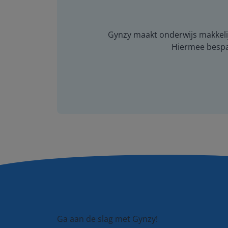
Gynzy maakt onderwijs makkelijk
Hiermee bespaar
Ga aan de slag met Gynzy!