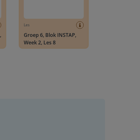
Les
,
Groep 6, Blok INSTAP,
Week 2, Les 8