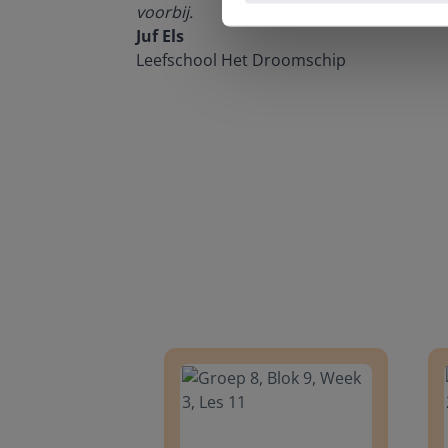
voorbij.
Juf Els
Leefschool Het Droomschip
Groep 8, Blok 9, Week 3, Les 11
Groep