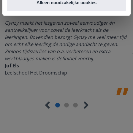
Alleen noodzakelijke cookies
Gynzy maakt het lesgeven zoveel eenvoudiger én
aantrekkelijker voor zowel de leerkracht als de
leerlingen. Bovendien bezorgt Gynzy me veel meer tijd
om echt elke leerling de nodige aandacht te geven.
Zinloos tijdsverlies van o.a. verbeteren en extra
werkblaadjes maken is definitief voorbij.
Juf Els
Leefschool Het Droomschip