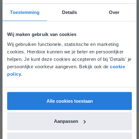
Aandachtspunten
Toestemming
Details
Over
Leerlingen die moeite hebben met het aftrekken van
geldbedragen tot en met 20 euro, kunnen
gebruikmaken van een geldbakje. Laat hen eerst een
Wij maken gebruik van cookies
geldbedrag neerleggen tot en met 20 euro. Haal een
Wij gebruiken functionele, statistische en marketing
Deze website komt niet
aantal briefjes of muntgeld weg en vraag hoeveel geld
cookies. Hierdoor kunnen we je beter en persoonlijker
er nog ligt.
overeen met je locatie
helpen. Je kunt deze cookies accepteren of bij 'Details' je
Instructiemateriaal
persoonlijke voorkeur aangeven. Bekijk ook de
cookie
Gezien je locatie, denken we dat je misschien
Dobbelsteen en een geldbakje met muntstukken van 1
policy
.
liever naar de website voor English gaat. Hier
en 2 euro en briefgeld van 5, 10 en 20 euro.
vind je regionale lescontent en prijzen.
English
Vlaanderen
Alle cookies toestaan
Aanpassen