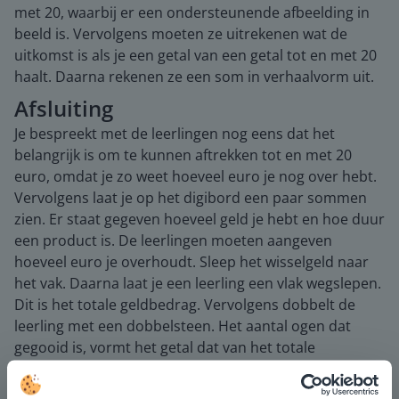
met 20, waarbij er een ondersteunende afbeelding in
beeld is. Vervolgens moeten ze uitrekenen wat de
uitkomst is als je een getal van een getal tot en met 20
haalt. Daarna rekenen ze een som in verhaalvorm uit.
Afsluiting
Je bespreekt met de leerlingen nog eens dat het
belangrijk is om te kunnen aftrekken tot en met 20
euro, omdat je zo weet hoeveel euro je nog over hebt.
Vervolgens laat je op het digibord een paar sommen
zien. Er staat gegeven hoeveel geld je hebt en hoe duur
een product is. De leerlingen moeten aangeven
hoeveel euro je overhoudt. Sleep het wisselgeld naar
het vak. Daarna laat je een leerling een vlak wegslepen.
Dit is het totale geldbedrag. Vervolgens dobbelt de
leerling met een dobbelsteen. Het aantal ogen dat
gegooid is, vormt het getal dat van het totale
geldbedrag moet worden afgehaald. De hele klas
rekent deze som uit.