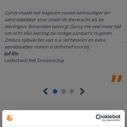
Gynzy maakt het lesgeven zoveel eenvoudiger én
aantrekkelijker voor zowel de leerkracht als de
leerlingen. Bovendien bezorgt Gynzy me veel meer tijd
om echt elke leerling de nodige aandacht te geven.
Zinloos tijdsverlies van o.a. verbeteren en extra
werkblaadjes maken is definitief voorbij.
Juf Els
Leefschool Het Droomschip