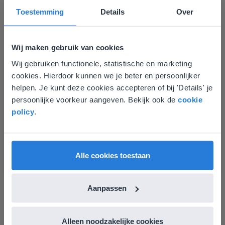
Ontdek meer
!
Toestemming
Details
Over
Groep 8, Blok 9, Week 3, Les 11
Wij maken gebruik van cookies
Wij gebruiken functionele, statistische en marketing
Deze website komt niet
cookies. Hierdoor kunnen we je beter en persoonlijker
overeen met je locatie
helpen. Je kunt deze cookies accepteren of bij 'Details' je
persoonlijke voorkeur aangeven. Bekijk ook de
cookie
Gezien je locatie, denken we dat je misschien
policy
.
liever naar de website voor English gaat. Hier
Les
vind je regionale lescontent en prijzen.
Groep 8, Blok 9, Week 3,
English
Vlaanderen
Les 11
Alle cookies toestaan
Groep 8, Blok 10, Week 2, Les 6
Aanpassen
Alleen noodzakelijke cookies