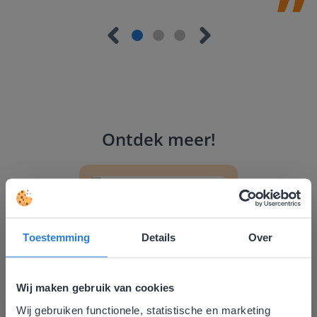
Ontdek meer
!
Groep 8, Blok 9, Week 3, Les 11
Toestemming
Details
Over
Wij maken gebruik van cookies
Les
Wij gebruiken functionele, statistische en marketing
Deze website komt niet
Groep 8, Blok 9, Week 3,