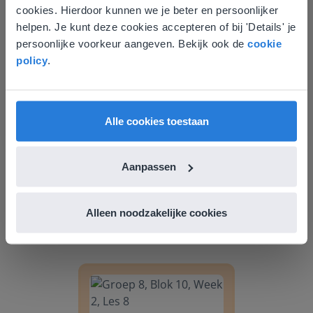
cookies. Hierdoor kunnen we je beter en persoonlijker
Les 11
overeen met je locatie
helpen. Je kunt deze cookies accepteren of bij 'Details' je
persoonlijke voorkeur aangeven. Bekijk ook de
cookie
Gezien je locatie, denken we dat je misschien
Groep 8, Blok 10, Week 2, Les 6
policy
.
liever naar de website voor English gaat. Hier
vind je regionale lescontent en prijzen.
English
Vlaanderen
Alle cookies toestaan
Aanpassen
Les
Groep 8, Blok 10, Week 2,
Alleen noodzakelijke cookies
Les 6
Groep 8, Blok 10, Week 2, Les 8