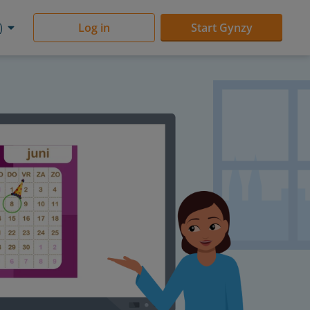
)
Log in
Start Gynzy