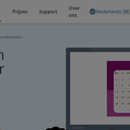
Over
Prijzen
Support
Nederlands (BE
ons
?
maandkalender
n
r