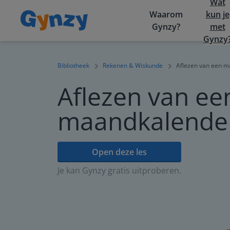
Wat
Waarom
kun je
Gynzy?
met
Gynzy
Bibliotheek
Rekenen & Wiskunde
Aflezen van een 
Aflezen van ee
maandkalende
Open deze les
Je kan Gynzy gratis uitproberen.