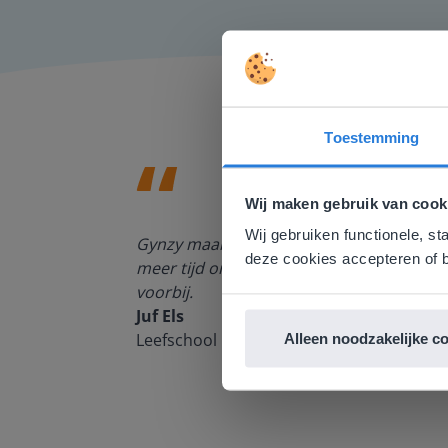
Toestemming
Deze w
Gezien je
Wij maken gebruik van cook
English g
Wij gebruiken functionele, st
enten kan
Gynzy maakt het lesgeven zoveel eenvoudi
E
deze cookies accepteren of b
meer tijd om echt elke leerling de nodige 
voorbij.
Juf Els
Leefschool Het Droomschip
Alleen noodzakelijke c