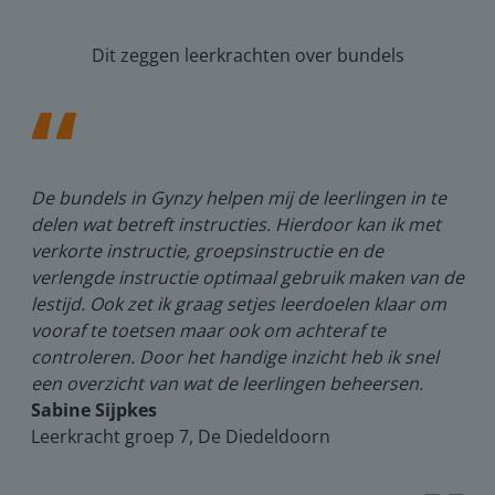
Dit zeggen leerkrachten over bundels
en
De bundels in Gynzy helpen mij de leerlingen in te
M
n
delen wat betreft instructies. Hierdoor kan ik met
h
e
verkorte instructie, groepsinstructie en de
m
verlengde instructie optimaal gebruik maken van de
t
lestijd. Ook zet ik graag setjes leerdoelen klaar om
l
vooraf te toetsen maar ook om achteraf te
l
controleren. Door het handige inzicht heb ik snel
h
een overzicht van wat de leerlingen beheersen.
M
Sabine Sijpkes
L
Leerkracht groep 7, De Diedeldoorn