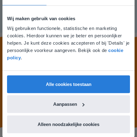
Wij maken gebruik van cookies
Wij gebruiken functionele, statistische en marketing
Deze website komt niet
cookies. Hierdoor kunnen we je beter en persoonlijker
overeen met je locatie
helpen. Je kunt deze cookies accepteren of bij 'Details' je
persoonlijke voorkeur aangeven. Bekijk ook de
cookie
Gezien je locatie, denken we dat je misschien
policy
.
liever naar de website voor English gaat. Hier
4.450+ scholen gebruiken bundels
vind je regionale lescontent en prijzen.
English
Nederland
Alle cookies toestaan
Aanpassen
Alleen noodzakelijke cookies