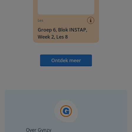
Les
Groep 6, Blok INSTAP,
Week 2, Les 8
Ontdek meer
Over Gynzy