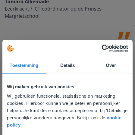
Tamara Alkemade
Leerkracht / ICT-coördinator op de Prinses
Margrietschool
Toestemming
Details
Over
Wij maken gebruik van cookies
Ontdek meer
!
Wij gebruiken functionele, statistische en marketing
Deze website komt niet
Groep 8, Blok 9, Week 3, Les 11
cookies. Hierdoor kunnen we je beter en persoonlijker
overeen met je locatie
helpen. Je kunt deze cookies accepteren of bij 'Details' je
persoonlijke voorkeur aangeven. Bekijk ook de
cookie
Gezien je locatie, denken we dat je misschien
policy
.
liever naar de website voor English gaat. Hier
vind je regionale lescontent en prijzen.