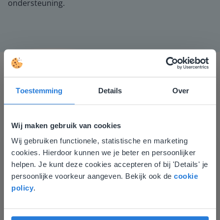
ondersteuning.
Toestemming
Details
Over
Wij maken gebruik van cookies
Ik vind de professionaliteit en behulpzaamheid een
Wij gebruiken functionele, statistische en marketing
Deze website komt niet
groot pluspunt van Gynzy. Datzelfde geldt voor het
cookies. Hierdoor kunnen we je beter en persoonlijker
luisteren naar suggesties, het open karakter en de
overeen met je locatie
helpen. Je kunt deze cookies accepteren of bij 'Details' je
informatievoorziening via de website. Ik kan niets ter
persoonlijke voorkeur aangeven. Bekijk ook de
cookie
verbetering noemen.
Gezien je locatie, denken we dat je misschien
policy
.
Tamara Alkemade
liever naar de website voor English gaat. Hier
Leerkracht / ICT-coördinator op de Prinses
vind je regionale lescontent en prijzen.
Margrietschool
English