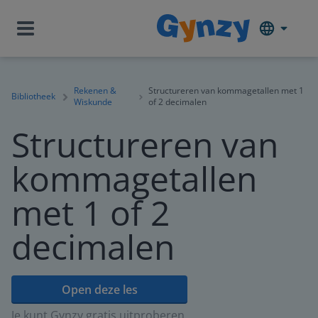
Rekenen &
Structureren van kommagetallen met 1
Bibliotheek
Wiskunde
of 2 decimalen
Structureren van
kommagetallen
met 1 of 2
decimalen
Open deze les
Je kunt Gynzy gratis uitproberen.