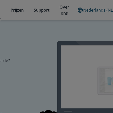
Over
Prijzen
Support
Nederlands (NL
ons
?
gorde?