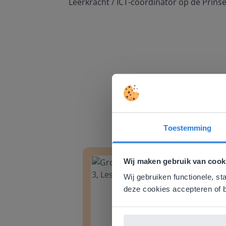
Leerkracht / ICT-coördinator op de Prins
Toestemming
Deze w
Groep 8, Blok 9, Week 3, Les 11
Groep
Gezien je
Wij maken gebruik van cook
English g
Wij gebruiken functionele, st
E
deze cookies accepteren of b