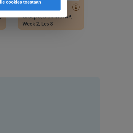
lle cookies toestaan
Les
,
Groep 6, Blok INSTAP,
Week 2, Les 8