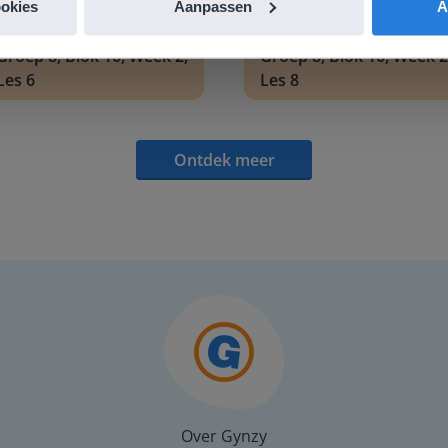
ookies
Aanpassen
A
Les
Les
Groep 8, Blok 10, Week 2,
Groep 8, Blok 10, Week 2
Les 6
Les 8
Ontdek meer
Over Gynzy