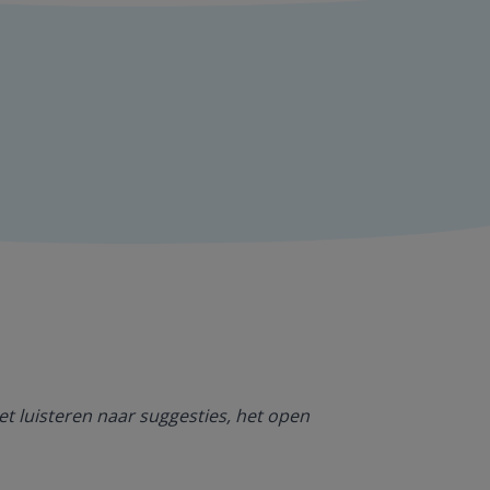
Ik ben heel bl
et luisteren naar suggesties, het open
NT2. De mogel
kan werken. O
Jolanda Steij