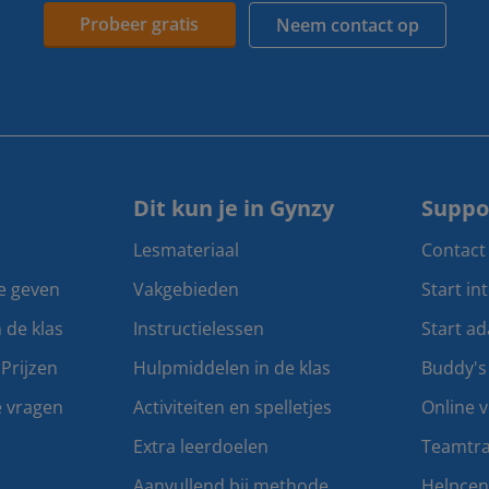
Probeer gratis
Neem contact op
Dit kun je in Gynzy
Suppo
Lesmateriaal
Contact
te geven
Vakgebieden
Start in
n de klas
Instructielessen
Start ad
Prijzen
Hulpmiddelen in de klas
Buddy's
e vragen
Activiteiten en spelletjes
Online v
Extra leerdoelen
Teamtra
Aanvullend bij methode
Helpce