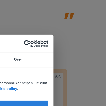
Over
e
8
Groep 6, Blok INSTAP, Week 2, Les 8
voor
persoonlijker helpen. Je kunt
kie policy
.