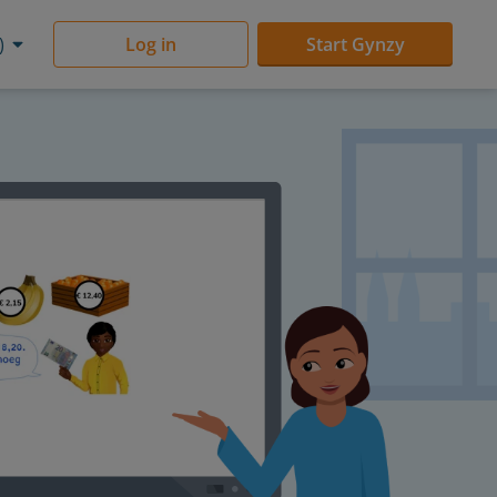
)
Log in
Start Gynzy