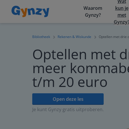
Wat
Waarom
kun je
Gynzy?
met
Gynzy
Bibliotheek
Rekenen & Wiskunde
Optellen met drie
Optellen met dr
meer kommab
t/m 20 euro
Open deze les
Je kunt Gynzy gratis uitproberen.