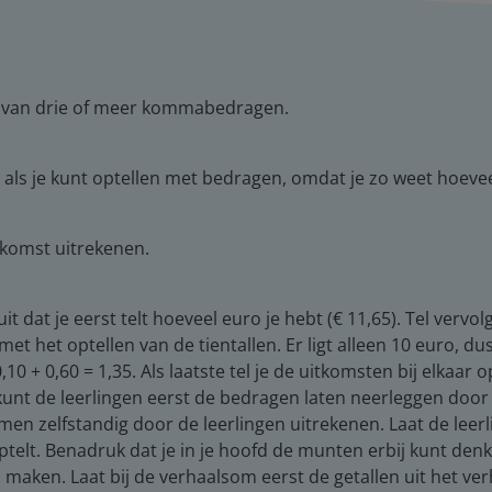
ro van drie of meer kommabedragen.
als je kunt optellen met bedragen, omdat je zo weet hoeveel 
itkomst uitrekenen.
t dat je eerst telt hoeveel euro je hebt (€ 11,65). Tel vervol
met het optellen van de tientallen. Er ligt alleen 10 euro, du
,10 + 0,60 = 1,35. Als laatste tel je de uitkomsten bij elkaar
unt de leerlingen eerst de bedragen laten neerleggen door h
en zelfstandig door de leerlingen uitrekenen. Laat de leerli
ptelt. Benadruk dat je in je hoofd de munten erbij kunt den
aken. Laat bij de verhaalsom eerst de getallen uit het verh