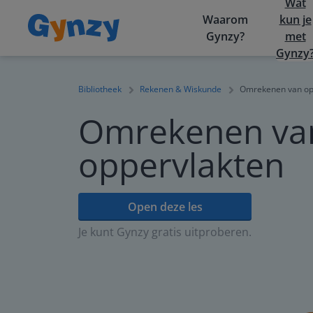
Wat
Waarom
kun je
Gynzy?
met
Gynzy
Bibliotheek
Rekenen & Wiskunde
Omrekenen van op
Omrekenen va
oppervlakten
Open deze les
Je kunt Gynzy gratis uitproberen.