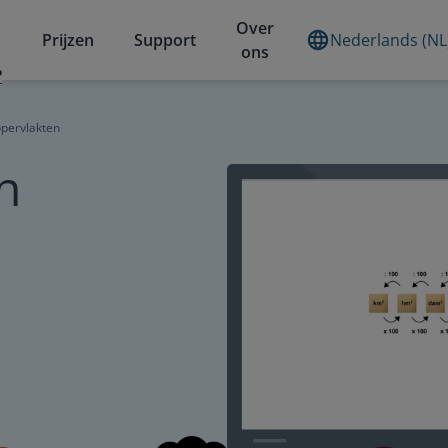
Over
Prijzen
Support
Nederlands (NL
ons
?
pervlakten
n