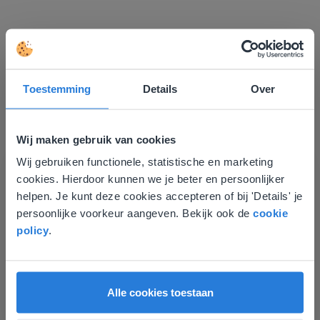
Ontdek meer
!
Toestemming
Details
Over
Groep 8, Blok 9, Week 3, Les 11
Wij maken gebruik van cookies
Wij gebruiken functionele, statistische en marketing
Deze website komt niet
cookies. Hierdoor kunnen we je beter en persoonlijker
overeen met je locatie
helpen. Je kunt deze cookies accepteren of bij 'Details' je
persoonlijke voorkeur aangeven. Bekijk ook de
cookie
Gezien je locatie, denken we dat je misschien
policy
.
liever naar de website voor English gaat. Hier
Les
vind je regionale lescontent en prijzen.
Groep 8, Blok 9, Week 3,
English
Nederland
Les 11
Alle cookies toestaan