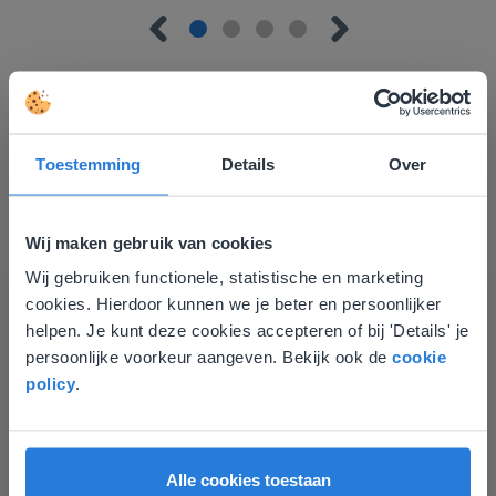
Toestemming
Details
Over
Ontdek meer
!
Groep 8, Blok 9, Week 3, Les 11
Wij maken gebruik van cookies
Wij gebruiken functionele, statistische en marketing
Deze website komt niet
cookies. Hierdoor kunnen we je beter en persoonlijker
overeen met je locatie
helpen. Je kunt deze cookies accepteren of bij 'Details' je
persoonlijke voorkeur aangeven. Bekijk ook de
cookie
Gezien je locatie, denken we dat je misschien
policy
.
liever naar de website voor English gaat. Hier
vind je regionale lescontent en prijzen.
Les
English
Nederland
Groep 8, Blok 9, Week 3,
Alle cookies toestaan
Les 11