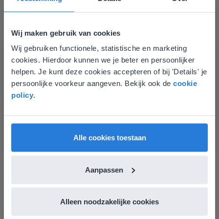
Wij maken gebruik van cookies
Les
Wij gebruiken functionele, statistische en marketing
Deze website komt niet
Groep 8, Blok 9, Week 3,
cookies. Hierdoor kunnen we je beter en persoonlijker
Les 11
overeen met je locatie
helpen. Je kunt deze cookies accepteren of bij 'Details' je
persoonlijke voorkeur aangeven. Bekijk ook de
cookie
Gezien je locatie, denken we dat je misschien
Groep 8, Blok 10, Week 2, Les 6
policy
.
liever naar de website voor English gaat. Hier
vind je regionale lescontent en prijzen.
English
Nederland
Alle cookies toestaan
Aanpassen
Les
Groep 8, Blok 10, Week 2,
Alleen noodzakelijke cookies
Les 6