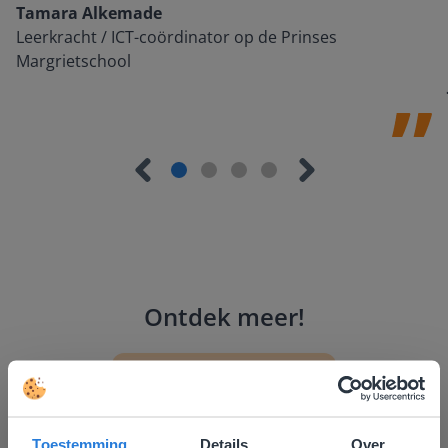
Tamara Alkemade
Leerkracht / ICT-coördinator op de Prinses
Margrietschool
Ontdek meer
!
Groep 8, Blok 9, Week 3, Les 11
Toestemming
Details
Over