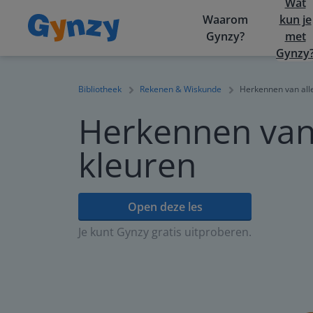
Wat
Waarom
kun je
Gynzy?
met
Gynzy
Bibliotheek
Rekenen & Wiskunde
Herkennen van all
Herkennen van 
kleuren
Open deze les
Je kunt Gynzy gratis uitproberen.