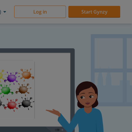
)
Log in
Start Gynzy