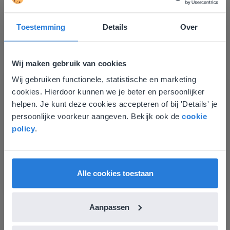
Groep 8, Blok 9, Week 3, Les 11
Toestemming
Details
Over
Wij maken gebruik van cookies
Wij gebruiken functionele, statistische en marketing
Deze website komt niet
cookies. Hierdoor kunnen we je beter en persoonlijker
overeen met je locatie
Les
helpen. Je kunt deze cookies accepteren of bij 'Details' je
persoonlijke voorkeur aangeven. Bekijk ook de
cookie
Groep 8, Blok 9, Week 3,
Gezien je locatie, denken we dat je misschien
policy
.
Les 11
liever naar de website voor English gaat. Hier
vind je regionale lescontent en prijzen.
Groep 8, Blok 10, Week 2, Les 6
English
Nederland
Alle cookies toestaan
Aanpassen