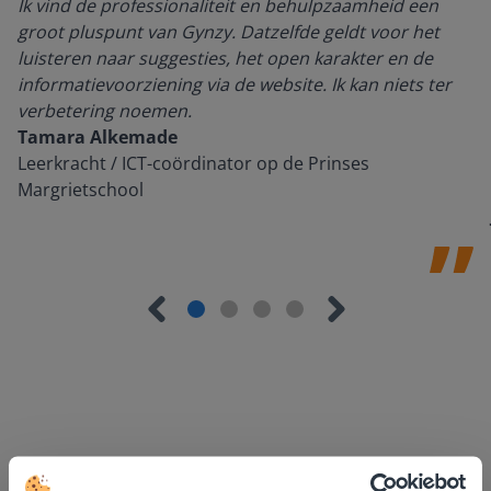
Ik vind de professionaliteit en behulpzaamheid een
groot pluspunt van Gynzy. Datzelfde geldt voor het
luisteren naar suggesties, het open karakter en de
informatievoorziening via de website. Ik kan niets ter
verbetering noemen.
Tamara Alkemade
Leerkracht / ICT-coördinator op de Prinses
Margrietschool
Ontdek meer
!