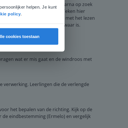
t is van dit gebouw. Je gaat daarna op zoek
persoonlijker helpen. Je kunt
ovenaanzicht van het gebouw. Teken hier
kie policy
.
juiste gebouwen. Oefen daarna met het lezen
aar is en zitten als deze niet waar is.
lle cookies toestaan
 vragen wat er mis gaat en de windroos met
 verwerking. Leerlingen die de verlengde
oor het bepalen van de richting. Kijk op de
aar de eindbestemming (Ermelo) en vergelijk