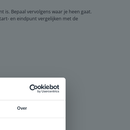
nt is. Bepaal vervolgens waar je heen gaat.
start- en eindpunt vergelijken met de
Over
e
voor