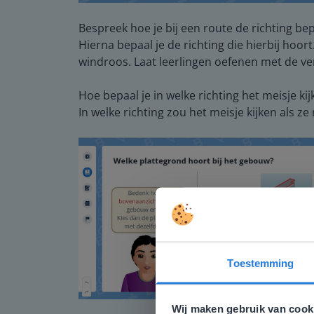
Bespreek hoe je bij een route de richting bep
Hierna bepaal je de richting die hierbij hoor
windroos. Laat leerlingen oefenen met de ver
Hoe bepaal je in welke richting het meisje kij
In welke richting zou het meisje kijken als ze
Toestemming
Deze w
Gezien je
Wij maken gebruik van cook