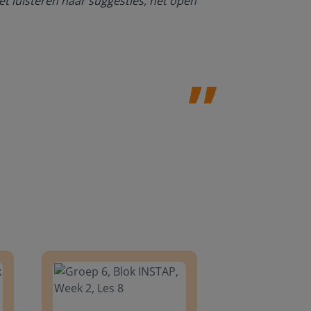
et luisteren naar suggesties, het open
NT2. De mogel
kan werken. O
Jolanda Steij
8
Groep 6, Blok INSTAP, Week 2, Les 8