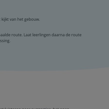
 kijkt van het gebouw.
epaalde route. Laat leerlingen daarna de route
ssing.
Ik ben heel bl