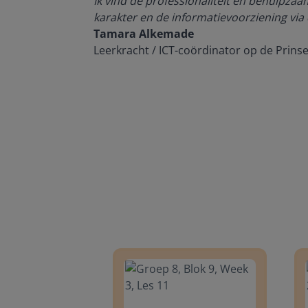
Ik vind de professionaliteit en behulpza
n om met
karakter en de informatievoorziening via 
Tamara Alkemade
Leerkracht / ICT-coördinator op de Prins
Groep 8, Blok 9, Week 3, Les 11
Groep