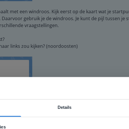
aalt met een windroos. Kijk eerst op de kaart wat je startpu
t. Daarvoor gebruik je de windroos. Je kunt de pijl tussen je 
schillende vraagstellingen.
kt?
 naar links zou kijken? (noordoosten)
Details
ebsite komt niet overeen met je locati
 locatie, denken we dat je misschien liever naar de website 
ies