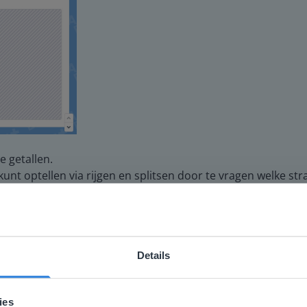
 getallen.
kunt optellen via rijgen en splitsen door te vragen welke stra
gen een beeld te geven van wat ze kunnen verwachten in de
andig aan de slag met de verwerking van de les en de taak.
Details
ebsite komt niet overeen met je locati
 locatie, denken we dat je misschien liever naar de website 
ies