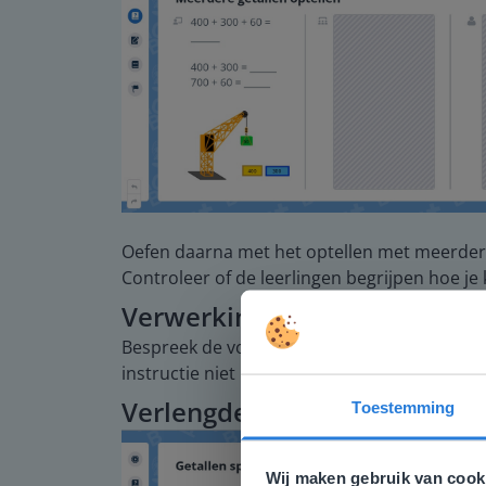
Oefen daarna met het optellen met meerdere
Controleer of de leerlingen begrijpen hoe je 
Verwerking
Bespreek de voorbeeldopgaven om de leerlin
instructie niet hoeven te volgen, gaan zelfst
Verlengde instructie
Toestemming
Deze w
Gezien je
Wij maken gebruik van cook