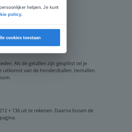
persoonlijker helpen. Je kunt
kie policy
.
lle cookies toestaan
den. Als de getallen zijn gesplitst tel je
de uitkomst van de honderdtallen, tientallen
lsom.
212 + 136 uit te rekenen. Daarna lossen de
 pagina.