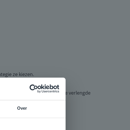
tegie ze kiezen.
 verwerking. Leerlingen die de verlengde
Over
e
voor