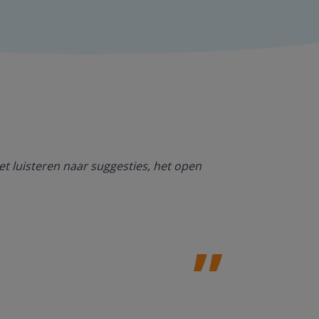
Ik ben heel bl
et luisteren naar suggesties, het open
NT2. De mogel
kan werken. O
Jolanda Steij