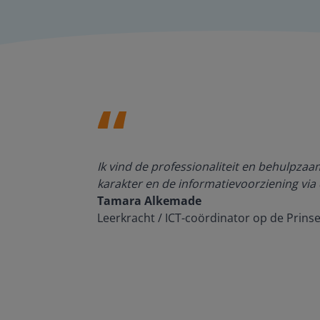
den, de
Ik vind de professionaliteit en behulpza
n om met
karakter en de informatievoorziening via 
Tamara Alkemade
Leerkracht / ICT-coördinator op de Prins